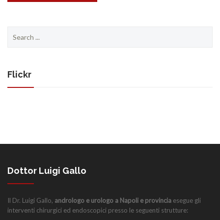
Search
for:
Flickr
Dottor Luigi Gallo
Il Dr. Luigi Gallo,
andrologo e urologo a Napoli e provincia
esegue gli
interventi chirurgici ed endoscopici presso le seguenti strutture: