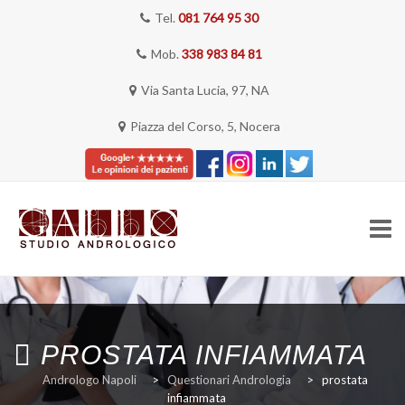
Tel.
081 764 95 30
Mob.
338 983 84 81
Via Santa Lucia, 97, NA
Piazza del Corso, 5, Nocera
Skip
to
content
HOME
PROSTATA INFIAMMATA
Andrologo Napoli
>
Questionari Andrologia
>
prostata
infiammata