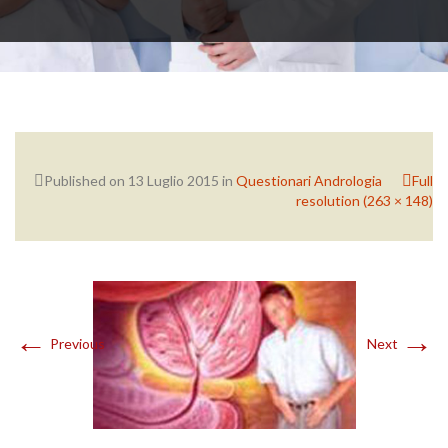
PATOLOGIE ANDROLOGICHE
PROCEDURE
Published on
13 Luglio 2015
in
Questionari Andrologia
Full
resolution (263 × 148)
QUESTIONARI ANDROLOGIA
←
→
Previous
Next
DICONO DI ME