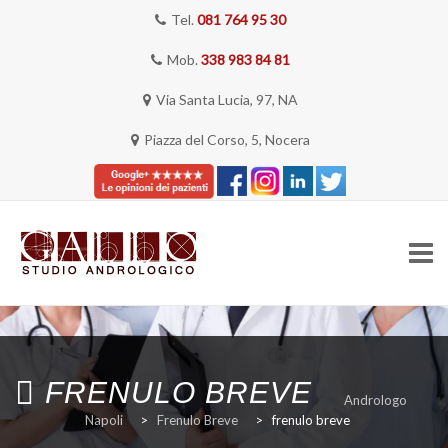
Tel.
081 764 95 30
Mob.
338 983 84 81
Via Santa Lucia, 97, NA
Piazza del Corso, 5, Nocera
Skip
to
content
HOME
FRENULO BREVE
Andrologo
Napoli
>
Frenulo Breve
>
frenulo breve