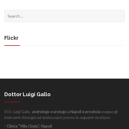
Search
for:
Flickr
Dottor Luigi Gallo
Il Dr. Luigi Gallo,
andrologo e urologo a Napoli e provincia
esegue gli
interventi chirurgici ed endoscopici presso le seguenti strutture:
- Clinica “Villa Cinzia”, Napoli