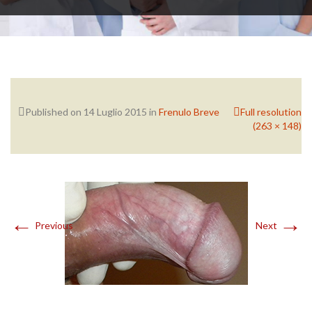
PATOLOGIE ANDROLOGICHE
Published on
14 Luglio 2015
in
Frenulo Breve
Full resolution
PROCEDURE
(263 × 148)
QUESTIONARI ANDROLOGIA
←
→
Previous
Next
DICONO DI ME