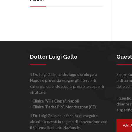
Dottor Luigi Gallo
Quest
Il Dr. Luigi Gallo,
andrologo e urologo a
Scopri su
Napoli e provincia
esegue gli interventi
o di un 
chirurgici ed endoscopici presso le seguenti
delle se
strutture:
I questi
- Clinica “Villa Cinzia”, Napoli
chiarire 
- Clinica “Padre Pio”, Mondragone (CE)
a specific
Il Dr. Luigi Gallo
ha la facoltà di eseguire
alcuni interventi in regime di convenzione con
VAI 
il Sistema Sanitario Nazionale.