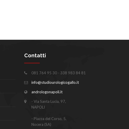
Contatti
081 764 95 30 - 338 983 84 81
info@studiourologicogallo.it
andrologonapoli.it
- Via Santa Lucia, 97,
NAPOLI
- Piazza del Corso, 5,
Nocera (SA)