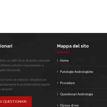
ionari
Mappa del sito
bito se soffri di un disturbo sessuale
Home
problema urinario rispondendo a
mplici domande.
Patologie Andrologiche
onari sono un metodo semplice per
Procedure
rapidamente le problematiche legate
i disturbi.
Questionari Andrologia
AI QUESTIONARI
Dicono di me