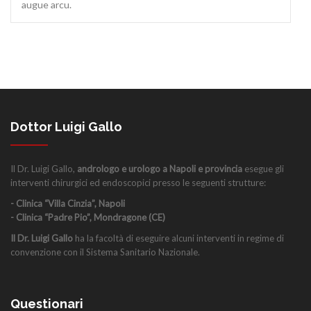
augue arcu.
Dottor Luigi Gallo
Il Dr. Luigi Gallo,
andrologo e urologo a Napoli e provincia
esegue gli
interventi chirurgici ed endoscopici presso le seguenti strutture:
- Clinica “Villa Cinzia”, Napoli
- Clinica “Padre Pio”, Mondragone (CE)
Il Dr. Luigi Gallo
ha la facoltà di eseguire alcuni interventi in regime di
convenzione con il Sistema Sanitario Nazionale.
Questionari