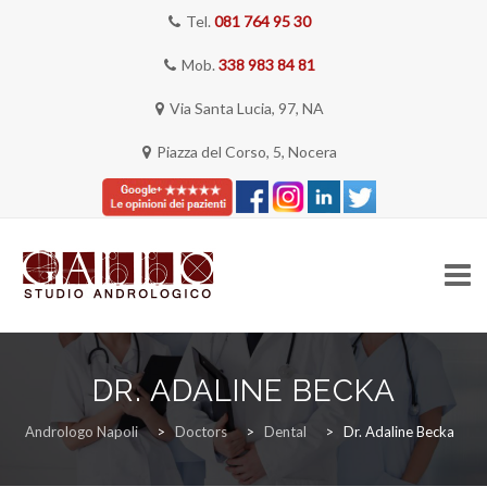
Tel.
081 764 95 30
Mob.
338 983 84 81
Via Santa Lucia, 97, NA
Piazza del Corso, 5, Nocera
Skip
to
DR. ADALINE BECKA
content
HOME
Andrologo Napoli
>
Doctors
>
Dental
>
Dr. Adaline Becka