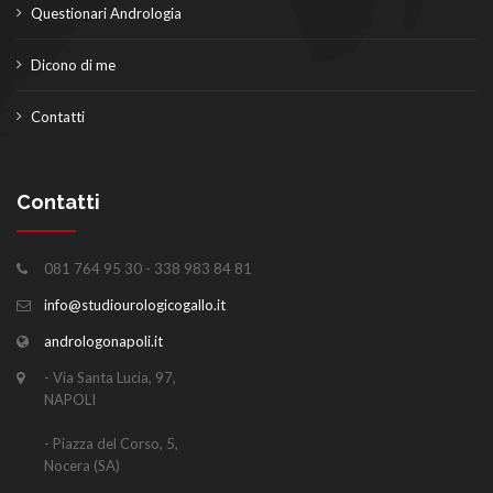
Questionari Andrologia
Dicono di me
Contatti
Contatti
081 764 95 30 - 338 983 84 81
info@studiourologicogallo.it
andrologonapoli.it
- Via Santa Lucia, 97,
NAPOLI
- Piazza del Corso, 5,
Nocera (SA)