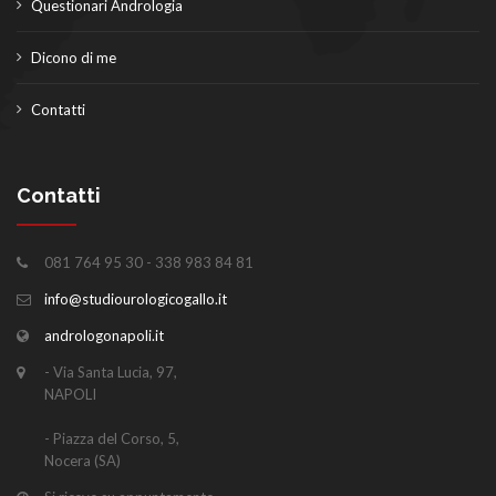
Questionari Andrologia
Dicono di me
Contatti
Contatti
081 764 95 30 - 338 983 84 81
info@studiourologicogallo.it
andrologonapoli.it
- Via Santa Lucia, 97,
NAPOLI
- Piazza del Corso, 5,
Nocera (SA)