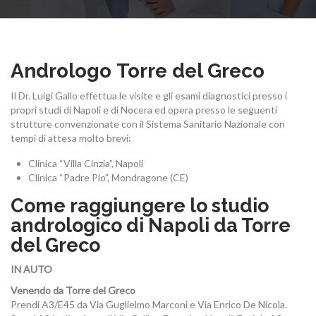
PATOLOGIE ANDROLOGICHE
Andrologo Torre del Greco
Il Dr. Luigi Gallo effettua le visite e gli esami diagnostici presso i
propri studi di Napoli e di Nocera ed opera presso le seguenti
strutture convenzionate con il Sistema Sanitario Nazionale con
PROCEDURE
tempi di attesa molto brevi:
Clinica “Villa Cinzia”, Napoli
Clinica “Padre Pio”, Mondragone (CE)
Come raggiungere lo studio
QUESTIONARI ANDROLOGIA
andrologico di Napoli da Torre
del Greco
IN AUTO
Venendo da Torre del Greco
DICONO DI ME
Prendi A3/E45 da Via Guglielmo Marconi e Via Enrico De Nicola.