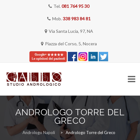
Tel.
081 764 95 30
Mob.
338 983 84 81
Via Santa Lucia, 97, NA
Piazza del Corso, 5, Nocera
Skip
to
ANDROLOGO TORRE DEL
content
HOME
GRECO
Andrologo Napoli
>
Andrologo Torre del Greco