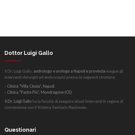
Dottor Luigi Gallo
Il Dr. Luigi Gallo,
andrologo e urologo a Napoli e provincia
esegue gli
interventi chirurgici ed endoscopici presso le seguenti strutture:
- Clinica “Villa Cinzia”, Napoli
- Clinica “Padre Pio”, Mondragone (CE)
Il Dr. Luigi Gallo
ha la facoltà di eseguire alcuni interventi in regime di
convenzione con il Sistema Sanitario Nazionale.
Questionari