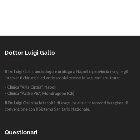
Dottor Luigi Gallo
Il Dr. Luigi Gallo,
andrologo e urologo a Napoli e provincia
esegue gli
interventi chirurgici ed endoscopici presso le seguenti strutture:
- Clinica “Villa Cinzia”, Napoli
- Clinica “Padre Pio”, Mondragone (CE)
Il Dr. Luigi Gallo
ha la facoltà di eseguire alcuni interventi in regime di
convenzione con il Sistema Sanitario Nazionale.
Questionari