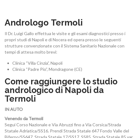
PATOLOGIE ANDROLOGICHE
Andrologo Termoli
Il Dr. Luigi Gallo effettua le visite e gli esami diagnostici presso i
propri studi di Napoli e di Nocera ed opera presso le seguenti
strutture convenzionate con il Sistema Sanitario Nazionale con
tempi di attesa molto brevi:
PROCEDURE
Clinica “Villa Cinzia”, Napoli
Clinica “Padre Pio”, Mondragone (CE)
Come raggiungere lo studio
andrologico di Napoli da
QUESTIONARI ANDROLOGIA
Termoli
IN AUTO
Venendo da Termoli
Segui Corso Nazionale e Via Abruzzi fino a Via Corsica/Strada
Statale Adriatica/SS16. Prendi Strada Statale 647 Fondo Valle del
DICONO DI ME
Biferno/SS647, Strada Statale 17/SS17, SS85, Strada Statale 85 var