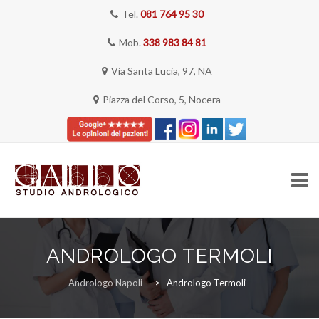
Tel.
081 764 95 30
Mob.
338 983 84 81
Via Santa Lucia, 97, NA
Piazza del Corso, 5, Nocera
Skip
to
ANDROLOGO TERMOLI
content
HOME
Andrologo Napoli
>
Andrologo Termoli