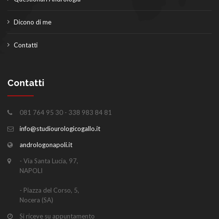
Dicono di me
Contatti
Contatti
081 764 95 30 - 338 983 84 81
info@studiourologicogallo.it
andrologonapoli.it
- Via Santa Lucia, 97,
NAPOLI
- Piazza del Corso, 5,
Nocera (SA)
Si riceve su appuntamento