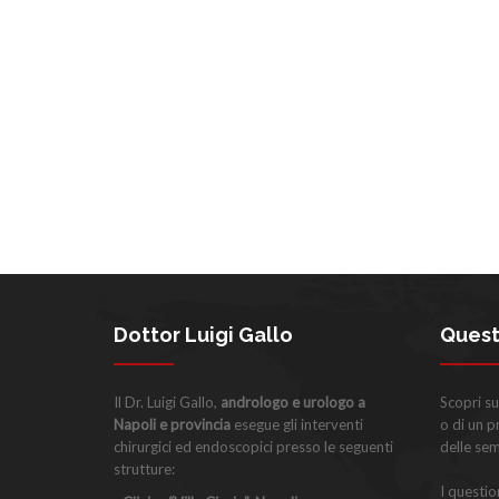
Dottor Luigi Gallo
Quest
Il Dr. Luigi Gallo,
andrologo e urologo a
Scopri su
Napoli e provincia
esegue gli interventi
o di un 
chirurgici ed endoscopici presso le seguenti
delle se
strutture:
I questi