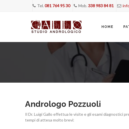
Tel.
081 764 95 30
Mob.
338 983 84 81
inf
Skip
to
content
HOME
PA
Andrologo Pozzuoli
Il Dr. Luigi Gallo effettua le visite e gli esami diagnostic
tempi di attesa molto brevi: