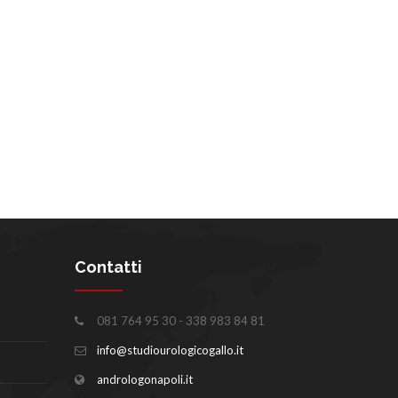
Contatti
081 764 95 30 - 338 983 84 81
info@studiourologicogallo.it
andrologonapoli.it