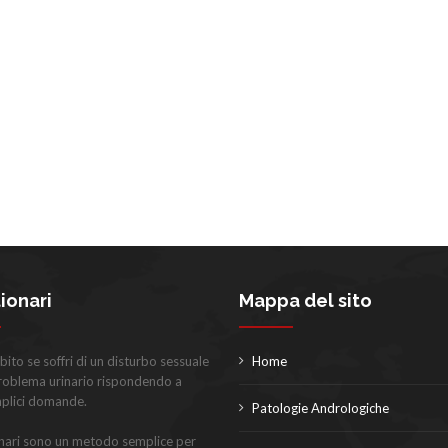
ionari
Mappa del sito
bito se soffri di un disturbo sessuale
Home
problema urinario rispondendo a
mplici domande.
Patologie Andrologiche
onari sono un metodo semplice per