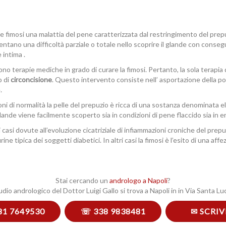
ce fimosi una malattia del pene caratterizzata dal restringimento del prepuzi
entano una difficoltà parziale o totale nello scoprire il glande con consegu
e intima .
no terapie mediche in grado di curare la fimosi. Pertanto, la sola terapia d
o di
circoncisione
. Questo intervento consiste nell’ asportazione della po
.
oni di normalità la pelle del prepuzio è ricca di una sostanza denominata e
ande viene facilmente scoperto sia in condizioni di pene flaccido sia in er
 casi dovute all’evoluzione cicatriziale di infiammazioni croniche del prep
ine tipica dei soggetti diabetici. In altri casi la fimosi è l’esito di una 
Stai cercando un
andrologo a Napoli
?
udio andrologico del Dottor Luigi Gallo si trova a Napoli in in Via Santa Luc