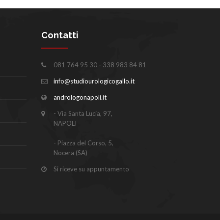
Contatti
081 764 95 30 - 338 983 84 81
info@studiourologicogallo.it
andrologonapoli.it
- Via Santa Lucia, 97,
NAPOLI
- Piazza del Corso, 5,
Nocera (SA)
Si riceve su appuntamento