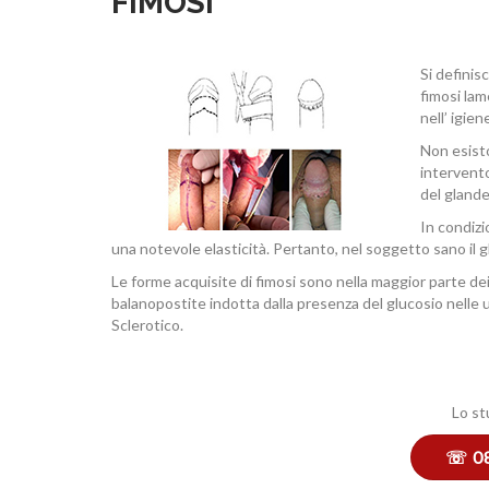
FIMOSI
Si definis
fimosi lam
nell’ igien
Non esisto
intervent
del glande
In condizi
una notevole elasticità. Pertanto, nel soggetto sano il gl
Le forme acquisite di fimosi sono nella maggior parte dei
balanopostite indotta dalla presenza del glucosio nelle ur
Sclerotico.
Lo st