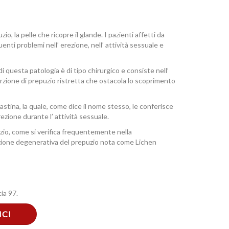
o, la pelle che ricopre il glande. I pazienti affetti da
enti problemi nell’ erezione, nell’ attività sessuale e
i questa patologia è di tipo chirurgico e consiste nell’
rzione di prepuzio ristretta che ostacola lo scoprimento
lastina, la quale, come dice il nome stesso, le conferisce
ezione durante l’ attività sessuale.
uzio, come si verifica frequentemente nella
affezione degenerativa del prepuzio nota come Lichen
ia 97.