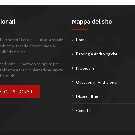
ionari
Mappa del sito
bito se soffri di un disturbo sessuale
Home
problema urinario rispondendo a
mplici domande.
Patologie Andrologiche
onari sono un metodo semplice per
Procedure
rapidamente le problematiche legate
i disturbi.
Questionari Andrologia
AI QUESTIONARI
Dicono di me
Contatti