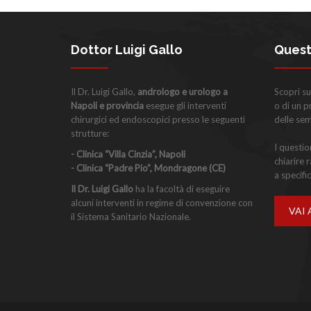
Dottor Luigi Gallo
Quest
Il Dr. Luigi Gallo,
andrologo e urologo a
Scopri su
Napoli e provincia
esegue gli interventi
o di un 
chirurgici ed endoscopici presso le seguenti
delle se
strutture:
I questi
- Clinica “Villa Cinzia”, Napoli
chiarire 
- Clinica “Padre Pio”, Mondragone (CE)
a specific
Il Dr. Luigi Gallo
ha la facoltà di eseguire
alcuni interventi in regime di convenzione con
VAI 
il Sistema Sanitario Nazionale.